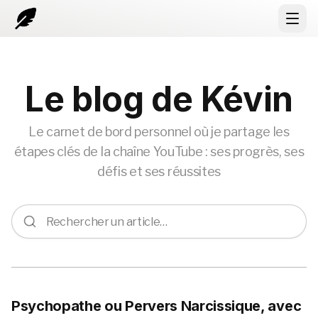
Open
Le blog de Kévin
Le carnet de bord personnel où je partage les
étapes clés de la chaîne YouTube : ses progrès, ses
défis et ses réussites
Psychopathe ou Pervers Narcissique, avec